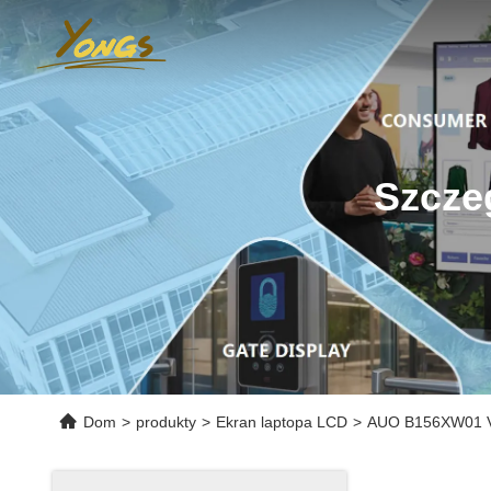
Szcze
Dom
>
produkty
>
Ekran laptopa LCD
>
AUO B156XW01 V0