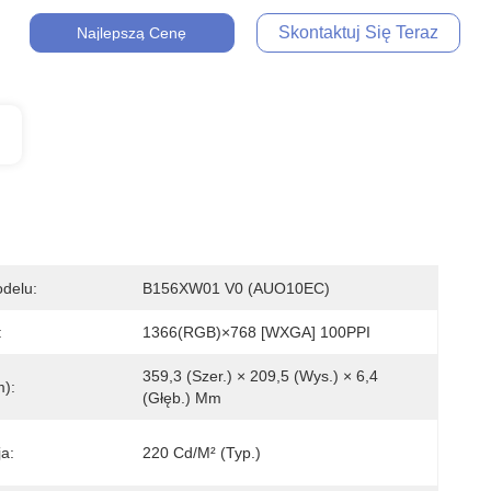
Skontaktuj Się Teraz
Najlepszą Cenę
delu:
B156XW01 V0 (AUO10EC)
:
1366(RGB)×768 [WXGA] 100PPI
359,3 (szer.) × 209,5 (wys.) × 6,4 
):
(głęb.) Mm
a:
220 Cd/m² (typ.)