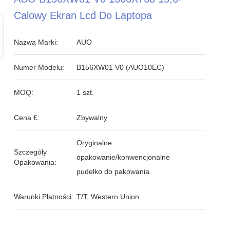
Calowy Ekran Lcd Do Laptopa
Nazwa Marki:
AUO
Numer Modelu:
B156XW01 V0 (AUO10EC)
MOQ:
1 szt.
Cena £:
Zbywalny
Oryginalne
Szczegóły
opakowanie/konwencjonalne
Opakowania:
pudełko do pakowania
Warunki Płatności:
T/T, Western Union