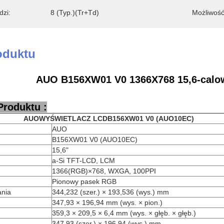
zi:
8 (Typ.)(Tr+Td)
Możliwość
oduktu
AUO B156XW01 V0 1366X768 15,6-calow
Produktu :
AUO
WYŚWIETLACZ LCD
B156XW01 V0 (AUO10EC)
AUO
B156XW01 V0 (AUO10EC)
15,6"
a-Si TFT-LCD, LCM
1366(RGB)×768, WXGA, 100PPI
Pionowy pasek RGB
ania
344,232 (szer.) × 193,536 (wys.) mm
347,93 × 196,94 mm (wys. × pion.)
359,3 × 209,5 × 6,4 mm (wys. × głęb. × głęb.)
347,93 (szer.) × 196,94 (wys.) mm