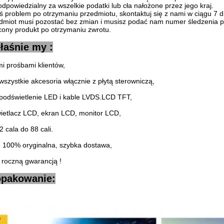
odpowiedzialny za wszelkie podatki lub cła nałożone przez jego kraj.
iś problem po otrzymaniu przedmiotu, skontaktuj się z nami w ciągu 7 d
miot musi pozostać bez zmian i musisz podać nam numer śledzenia pr
ony produkt po otrzymaniu zwrotu.
łaśnie my :
i prośbami klientów,
zystkie akcesoria włącznie z płytą sterowniczą,
 podświetlenie LED i kable LVDS.LCD TFT,
ietlacz LCD, ekran LCD, monitor LCD,
 cala do 88 cali.
, 100% oryginalna, szybka dostawa,
ę roczną gwarancją !
opakowanie: