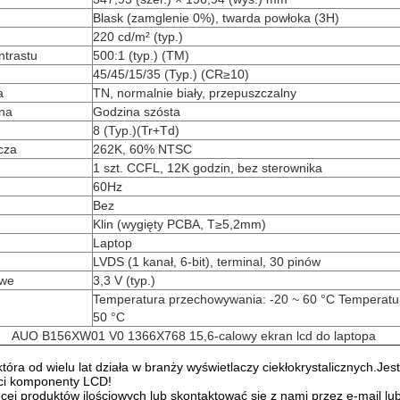
Blask (zamglenie 0%), twarda powłoka (3H)
220 cd/m² (typ.)
ntrastu
500:1 (typ.) (TM)
45/45/15/35 (Typ.) (CR≥10)
a
TN, normalnie biały, przepuszczalny
 na
Godzina szósta
8 (Typ.)(Tr+Td)
cza
262K, 60% NTSC
1 szt. CCFL, 12K godzin, bez sterownika
60Hz
Bez
Klin (wygięty PCBA, T≥5,2mm)
Laptop
LVDS (1 kanał, 6-bit), terminal, 30 pinów
owe
3,3 V (typ.)
Temperatura przechowywania: -20 ~ 60 °C Temperatur
50 °C
AUO B156XW01 V0 1366X768 15,6-calowy ekran lcd do laptopa
która od wielu lat działa w branży wyświetlaczy ciekłokrystalicznych
ści komponenty LCD!
cej produktów ilościowych lub skontaktować się z nami przez e-mail lub