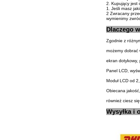
2. Kupujący jest 
1. Jeśli masz jak
2 Zwracany przed
wymienimy zwróc
Dlaczego w
Zgodnie z różnym
możemy dobrać ws
ekran dotykowy,
Panel LCD, wyśw
Moduł LCD od 2,2
Obiecana jakość
również ciesz si
Wysyłka i 