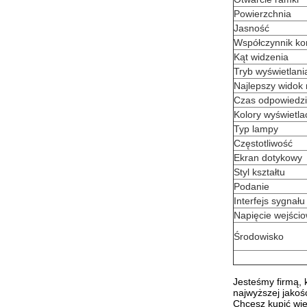
Powierzchnia
Jasność
Współczynnik ko
Kąt widzenia
Tryb wyświetlani
Najlepszy widok
Czas odpowiedzi
Kolory wyświetla
Typ lampy
Częstotliwość
Ekran dotykowy
Styl kształtu
Podanie
Interfejs sygnału
Napięcie wejści
Środowisko
Jesteśmy firmą, 
najwyższej jako
Chcesz kupić wię