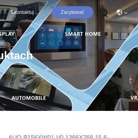
a
Skontaktuj Się Z Nami
Zacytować
uktach
AUO B156XW01 V0 1366X768 15,6-