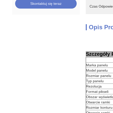
Skontaktuj się teraz
Czas Odpowied
Opis Pr
Szczegóły 
Marka panelu
Model panelu
Rozmiar panelu
Typ panelu
Rezolucja
Format pikseli
Obszar wyświetl
Otwarcie ramki
Rozmiar konturu
Otwarcie ramki