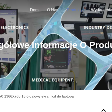
Dom
O Nas
Produkty
Wydarzeni
gółowe Informacje O Prod
 1366X768 15,6-calowy ekran lcd do laptopa