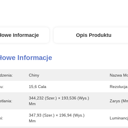
łowe Informacje
Opis Produktu
łowe Informacje
dzenia:
Chiny
Nazwa Mo
u:
15,6 Cala
Rezolucja
344,232 (szer.) × 193,536 (wys.) 
tlania:
Zarys (mm
Mm
347,93 (szer.) × 196,94 (wys.) 
i:
Luminancj
Mm