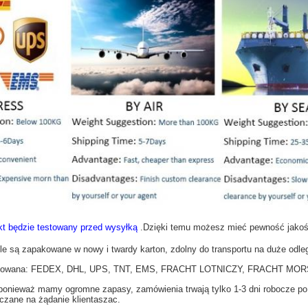
kt będzie testowany przed wysyłką
.Dzięki temu możesz mieć pewność jakoś
le są zapakowane w nowy i twardy karton, zdolny do transportu na duże odleg
ptowana: FEDEX, DHL, UPS, TNT, EMS, FRACHT LOTNICZY, FRACHT MOR
ponieważ mamy ogromne zapasy, zamówienia trwają tylko 1-3 dni robocze po 
rczane na żądanie klienta
szac.