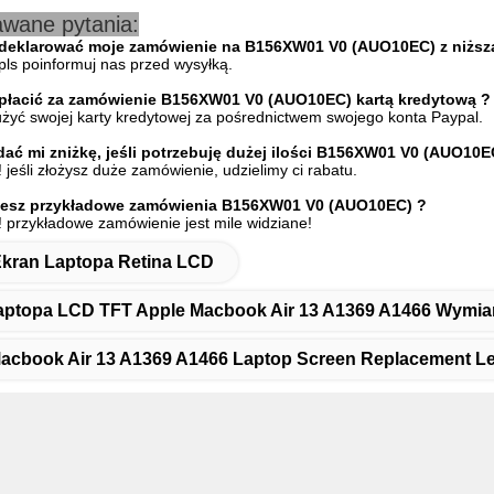
wane pytania:
deklarować moje zamówienie na B156XW01 V0 (AUO10EC) z niższą
ls poinformuj nas przed wysyłką.
płacić za zamówienie B156XW01 V0 (AUO10EC)
kartą kredytową ?
żyć swojej karty kredytowej za pośrednictwem swojego konta Paypal.
ać mi zniżkę, jeśli potrzebuję dużej ilości B156XW01 V0 (AUO10E
 jeśli złożysz duże zamówienie, udzielimy ci rabatu.
jesz przykładowe zamówienia B156XW01 V0 (AUO10EC)
?
! przykładowe zamówienie jest mile widziane!
kran Laptopa Retina LCD
Laptopa LCD TFT Apple Macbook Air 13 A1369 A1466 Wymi
acbook Air 13 A1369 A1466 Laptop Screen Replacement L