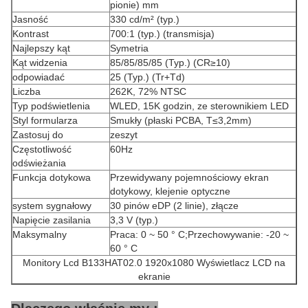
pionie) mm
Jasność
330 cd/m² (typ.)
Kontrast
700:1 (typ.) (transmisja)
Najlepszy kąt
Symetria
Kąt widzenia
85/85/85/85 (Typ.) (CR≥10)
odpowiadać
25 (Typ.) (Tr+Td)
Liczba
262K, 72% NTSC
Typ podświetlenia
WLED, 15K godzin, ze sterownikiem LED
Styl formularza
Smukły (płaski PCBA, T≤3,2mm)
Zastosuj do
zeszyt
Częstotliwość
60Hz
odświeżania
Funkcja dotykowa
Przewidywany pojemnościowy ekran
dotykowy, klejenie optyczne
system sygnałowy
30 pinów eDP (2 linie), złącze
Napięcie zasilania
3,3 V (typ.)
Maksymalny
Praca: 0 ~ 50 ° C;Przechowywanie: -20 ~
60 ° C
Monitory Lcd B133HAT02.0 1920x1080 Wyświetlacz LCD na
ekranie