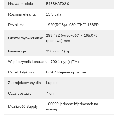
Nazwa modelu:
B133HAT02.0
Rozmiar ekranu:
13,3 cala
Rezolucja:
1920(RGB)×1080 [FHD] 166PPI
293,472 (wysokość) × 165,078 
Obszar wyświetlania:
(pionowo) mm
luminancja:
330 cd/m² (typ.)
Współczynnik kontrastu:
700:1 (typ.) (TM)
Panel dotykowy:
PCAP, klejenie optyczne
Zaprojektowany dla:
Laptop
Czas dostawy:
7 dni
100000 jednostek/jednostek na 
Możliwość Supply:
miesiąc