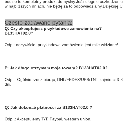
będzie to kompletny produkt domyślny.Jeśli ulegnie uszkodzeniu
w najbliższych dniach, nie będę za to odpowiedzialny.Dziękuję Ci
Często zadawane pytania:
Q:
Czy akceptujesz przykładowe zamówienia na?
B133HAT02.0
?
Odp.: oczywiście! przykładowe zamówienie jest mile widziane!
P: Jak długo otrzymam moje towary?
B133HAT02.0
?
Odp .: Ogólnie rzecz biorąc, DHL/FEDEX/UPS/TNT zajmie ci 3-8
dni.
Q:
Jak dokonać płatności za
B133HAT02.0
?
Odp .: Akceptujemy T/T, Paypal, western union.