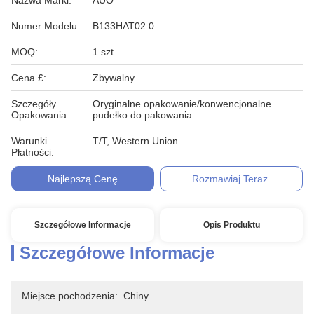
Nazwa Marki:
AUO
Numer Modelu:
B133HAT02.0
MOQ:
1 szt.
Cena £:
Zbywalny
Szczegóły
Oryginalne opakowanie/konwencjonalne
Opakowania:
pudełko do pakowania
Warunki
T/T, Western Union
Płatności:
Najlepszą Cenę
Rozmawiaj Teraz.
Szczegółowe Informacje
Opis Produktu
Szczegółowe Informacje
Miejsce pochodzenia:
Chiny