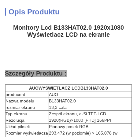
Opis Produktu
Monitory Lcd B133HAT02.0 1920x1080
Wyświetlacz LCD na ekranie
Szczegóły Produktu :
AUO
WYŚWIETLACZ LCD
B133HAT02.0
producent
AUO
Nazwa modelu
B133HAT02.0
rozmiar ekranu
13,3 cala
Typ ekranu
Zespół ekranu, a-Si TFT-LCD
Rezolucja
1920(RGB)×1080 [FHD] 166PPI
Układ pikseli
Pionowy pasek RGB
Rozmiar wyświetlacza
293,472 (w poziomie) × 165,078 (w