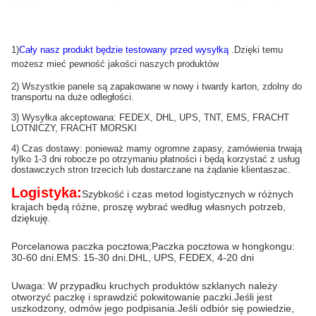
1)
Cały nasz produkt będzie testowany przed wysyłką
.Dzięki temu
możesz mieć pewność jakości naszych produktów
2) Wszystkie panele są zapakowane w nowy i twardy karton, zdolny do
transportu na duże odległości.
3) Wysyłka akceptowana: FEDEX, DHL, UPS, TNT, EMS, FRACHT
LOTNICZY, FRACHT MORSKI
4) Czas dostawy: ponieważ mamy ogromne zapasy, zamówienia trwają
tylko 1-3 dni robocze po otrzymaniu płatności i będą korzystać z usług
dostawczych stron trzecich lub dostarczane na żądanie klienta
szac.
Logistyka:
Szybkość i czas metod logistycznych w różnych
krajach będą różne, proszę wybrać według własnych potrzeb,
dziękuję.
Porcelanowa paczka pocztowa;Paczka pocztowa w hongkongu:
30-60 dni.EMS: 15-30 dni.DHL, UPS, FEDEX, 4-20 dni
Uwaga: W przypadku kruchych produktów szklanych należy
otworzyć paczkę i sprawdzić pokwitowanie paczki.Jeśli jest
uszkodzony, odmów jego podpisania.Jeśli odbiór się powiedzie,