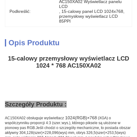
AC150XA02 Wyświetlacz panelu 
LCD
Podkreślić:
, 
15-calowy panel LCD 1024x768
, 
przemysłowy wyświetlacz LCD 
85PPI
Opis Produktu
15-calowy przemysłowy wyświetlacz LCD
1024 * 768 AC150XA02
Szczegóły Produktu :
1024(RGB)×768
AC150XA02 obsługuje wyświetlacz
(XGA) o
współczynniku proporcji 4:3 (szer.:wys.), którego piksele są ułożone w
pionowy pas RGB.Jeśli chodzi o szczegóły mechaniczne, to posiada obszar
aktywny 304,128(szer)×228,096(wys) mm, obrys 326,5(szer)×253,5(wys)