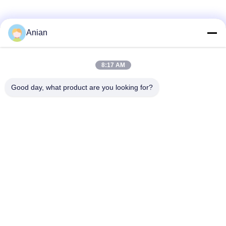
Anian
Szybki kontakt
8:17 AM
Adres
Good day, what product are you looking for?
Budynek A, budynek VERSINO, Nowy Dzielnica Longhua,
Shenzhen
Teren
0086-18575563918
Wiadomość elektroniczna
info@yongs-hk.com
Polityka prywatności
|
Sitemap
| Chiny Dobra jakość Panel