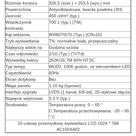
Rozmiar konturu
326,5 (szer.) × 253,5 (wys.) mm
Powierzchnia
Antyodblaskowa, twarda powłoka (3H)
Jasność
450 cd/m² (typ.)
Współczynnik
700:1 (typ.) (TM)
kontrastu
Kąt widzenia
80/80/70/70 (Typ.) (CR≥10)
Tryb wyświetlania
TN, normalnie biały, przepuszczalny
Najlepszy widok na
Godzina szósta
Czas odpowiedzi
2/10 (Typ.) (Tr/Td)
Wyświetlaj kolory
262K/16,7M 60% NTSC
Typ lampy
WLED, 100K godzin, ze sterownikiem LED
Częstotliwość
60Hz
Ekran dotykowy
Bez
Waga panelu
1,10 kg (typowo)
Interfejs sygnału
LVDS (1 kanał, 6/8-bit), 20-stykowe złącze
Napięcie wejściowe
3,3 V (typ.)
Środowisko
Temperatura pracy: 0 ~ 65 °
C;Temperatura przechowywania: -20 ~ 65
° C
15-calowy przemysłowy wyświetlacz LCD 1024 * 768
AC150XA02