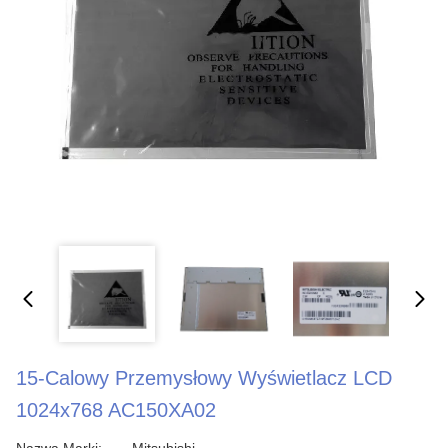
15-Calowy Przemysłowy Wyświetlacz LCD
1024x768 AC150XA02