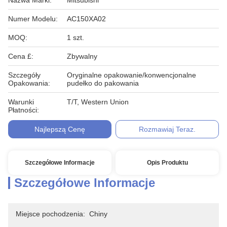
Nazwa Marki:
Mitsubishi
Numer Modelu:
AC150XA02
MOQ:
1 szt.
Cena £:
Zbywalny
Szczegóły
Oryginalne opakowanie/konwencjonalne
Opakowania:
pudełko do pakowania
Warunki
T/T, Western Union
Płatności:
Najlepszą Cenę
Rozmawiaj Teraz.
Szczegółowe Informacje
Opis Produktu
Szczegółowe Informacje
Miejsce pochodzenia:
Chiny