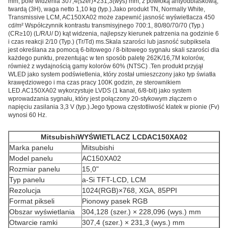
mm, pole widzenia 307,4(szer)×231,3(wys) mm, z powłoką antyodblaskową,
twardą (3H), waga netto 1,10 kg (typ.).Jako produkt TN, Normally White,
Transmissive LCM, AC150XA02 może zapewnić jasność wyświetlacza 450
cd/m² Współczynnik kontrastu transmisyjnego 700:1, 80/80/70/70 (Typ.)
(CR≥10) (L/R/U/ D) kąt widzenia, najlepszy kierunek patrzenia na godzinie 6
i czas reakcji 2/10 (Typ.) (Tr/Td) ms.Skala szarości lub jasność subpiksela
jest określana za pomocą 6-bitowego / 8-bitowego sygnału skali szarości dla
każdego punktu, prezentując w ten sposób paletę 262K/16,7M kolorów,
również z wydajnością gamy kolorów 60% (NTSC) .Ten produkt przyjął
WLED jako system podświetlenia, który został umieszczony jako typ światła
krawędziowego i ma czas pracy 100K godzin, ze sterownikiem
LED.AC150XA02 wykorzystuje LVDS (1 kanał, 6/8-bit) jako system
wprowadzania sygnału, który jest połączony 20-stykowym złączem o
napięciu zasilania 3,3 V (typ.).Jego typowa częstotliwość klatek w pionie (Fv)
wynosi 60 Hz.
Mitsubishi
WYŚWIETLACZ LCD
AC150XA02
Marka panelu
Mitsubishi
Model panelu
AC150XA02
Rozmiar panelu
15,0"
Typ panelu
a-Si TFT-LCD, LCM
Rezolucja
1024(RGB)×768, XGA, 85PPI
Format pikseli
Pionowy pasek RGB
Obszar wyświetlania
304,128 (szer.) × 228,096 (wys.) mm
Otwarcie ramki
307,4 (szer.) × 231,3 (wys.) mm