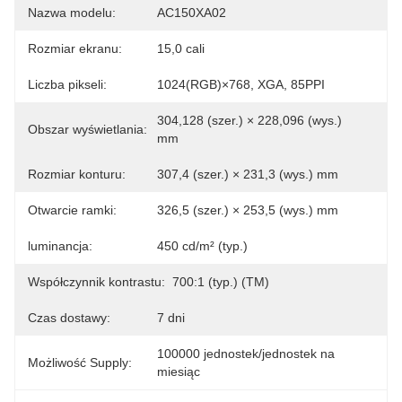
Nazwa modelu:
AC150XA02
Rozmiar ekranu:
15,0 cali
Liczba pikseli:
1024(RGB)×768, XGA, 85PPI
304,128 (szer.) × 228,096 (wys.) 
Obszar wyświetlania:
mm
Rozmiar konturu:
307,4 (szer.) × 231,3 (wys.) mm
Otwarcie ramki:
326,5 (szer.) × 253,5 (wys.) mm
luminancja:
450 cd/m² (typ.)
Współczynnik kontrastu:
700:1 (typ.) (TM)
Czas dostawy:
7 dni
100000 jednostek/jednostek na 
Możliwość Supply:
miesiąc