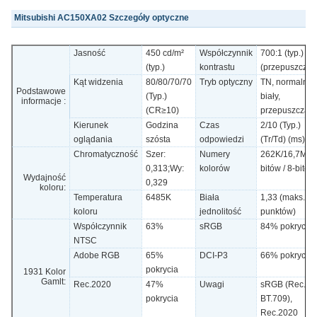
Mitsubishi AC150XA02 Szczegóły optyczne
Jasność
450 cd/m²
Współczynnik
700:1 (typ.)
(typ.)
kontrastu
(przepuszczal
Kąt widzenia
80/80/70/70
Tryb optyczny
TN, normalnie
Podstawowe
(Typ.)
biały,
informacje :
(CR≥10)
przepuszczaln
Kierunek
Godzina
Czas
2/10 (Typ.)
oglądania
szósta
odpowiedzi
(Tr/Td) (ms)
Chromatyczność
Szer:
Numery
262K/16,7M (6
0,313;Wy:
kolorów
bitów / 8-bitów
Wydajność
0,329
koloru:
Temperatura
6485K
Biała
1,33 (maks.) (
koloru
jednolitość
punktów)
Współczynnik
63%
sRGB
84% pokrycia
NTSC
Adobe RGB
65%
DCI-P3
66% pokrycia
pokrycia
1931 Kolor
Gamlt:
Rec.2020
47%
Uwagi
sRGB (Rec.70
pokrycia
BT.709),
Rec.2020