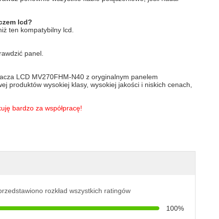
aczem lcd?
iż ten kompatybilny lcd.
rawdzić panel.
etlacza LCD MV270FHM-N40 z oryginalnym panelem
 produktów wysokiej klasy, wysokiej jakości i niskich cenach,
kuję bardzo za współpracę!
przedstawiono rozkład wszystkich ratingów
100%