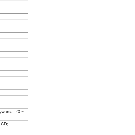
ywania:-20 ~
LCD;