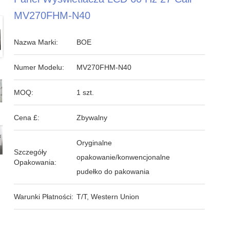
MV270FHM-N40
Nazwa Marki:
BOE
Numer Modelu:
MV270FHM-N40
MOQ:
1 szt.
Cena £:
Zbywalny
Oryginalne
Szczegóły
opakowanie/konwencjonalne
Opakowania:
pudełko do pakowania
Warunki Płatności:
T/T, Western Union