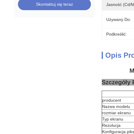
Skontaktuj się teraz
Jasność (cd/m
Używany Do:
Podkreślić:
Opis Pr
M
Szczegóły 
producent
Nazwa modelu
rozmiar ekranu
Typ ekranu
Rezolucja
Konfiguracja piks