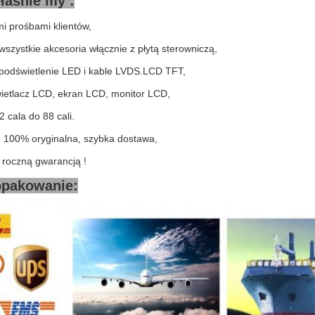
łaśnie my :
i prośbami klientów,
zystkie akcesoria włącznie z płytą sterowniczą,
 podświetlenie LED i kable LVDS.LCD TFT,
ietlacz LCD, ekran LCD, monitor LCD,
 cala do 88 cali.
, 100% oryginalna, szybka dostawa,
ę roczną gwarancją !
opakowanie: