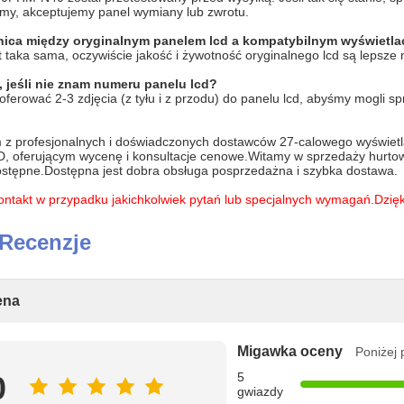
my, akceptujemy panel wymiany lub zwrotu.
óżnica między oryginalnym panelem lcd a kompatybilnym wyświetl
t taka sama, oczywiście jakość i żywotność oryginalnego lcd są lepsze n
 jeśli nie znam numeru panelu lcd?
ferować 2-3 zdjęcia (z tyłu i z przodu) do panelu lcd, abyśmy mogli sp
 z profesjonalnych i doświadczonych dostawców 27-calowego wyświ
, oferującym wycenę i konsultacje cenowe.Witamy w sprzedaży hurtowej
ostępne.Dostępna jest dobra obsługa posprzedażna i szybka dostawa.
kontakt w przypadku jakichkolwiek pytań lub specjalnych wymagań.Dzię
 Recenzje
ena
Migawka oceny
Poniżej 
0
5
gwiazdy