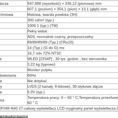
lacza
597,888 (wysokość) × 336,12 (pionowa) mm
607,1 (poziom) × 354,1 (pion) × 13,1 (głęb) mm
zchniowa
Matowa, twarda powłoka (3H)
300 cd/m² (typ.)
1000:1 (typ.) (TM)
Pełny widok
ADS, normalnie czarny, przepuszczalny
89/89/89/89 (Typ.) (CR≥10)
14 (Typ.) (G do G) ms
16,7 mln 72% NTSC
a
WLED [23S4P] , 30 tys. godzin , bez sterownika
3,22 kg (typowo)
Monitor pulpitu
dświeżania
60Hz
a
Nie dotykać
wy
LVDS (2 kanały, 8-bitowe), 30-stykowe złącze
ia
5.0V (typ.)
Temperatura pracy: 0 ~ 50 ° C;Temperatura przechow
ena
60 ° C
FHM-N40 27-calowy wyświetlacz LCD oryginalny panel wyświetlacza 