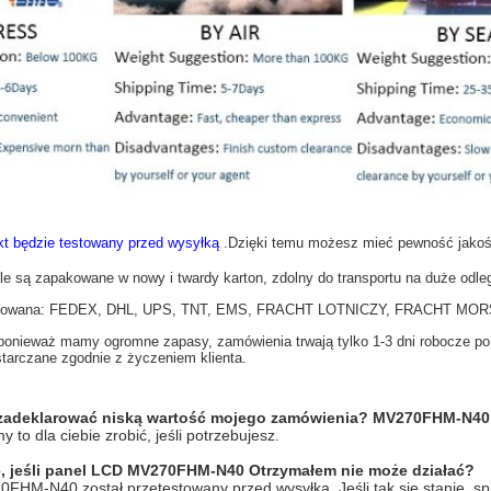
kt będzie testowany przed wysyłką
.Dzięki temu możesz mieć pewność jakoś
le są zapakowane w nowy i twardy karton, zdolny do transportu na duże odleg
ptowana: FEDEX, DHL, UPS, TNT, EMS, FRACHT LOTNICZY, FRACHT MOR
ponieważ mamy ogromne zapasy, zamówienia trwają tylko 1-3 dni robocze po 
starczane zgodnie z życzeniem klienta.
zadeklarować niską wartość mojego zamówienia?
MV270FHM-N40
 to dla ciebie zrobić, jeśli potrzebujesz.
 jeśli
panel LCD
MV270FHM-N40
Otrzymałem nie może działać?
HM-N40 został przetestowany przed wysyłką. Jeśli tak się stanie, sp