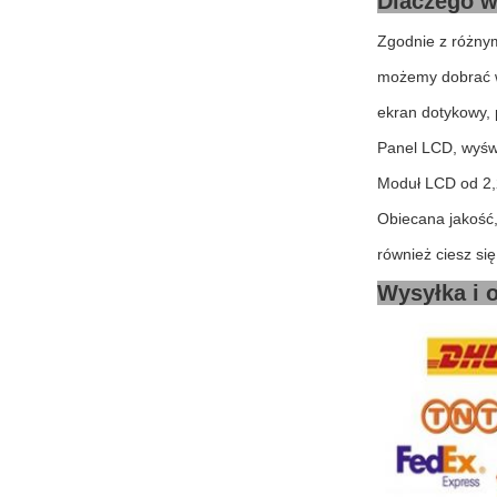
Dlaczego w
Zgodnie z różnym
możemy dobrać ws
ekran dotykowy,
Panel LCD, wyśw
Moduł LCD od 2,2
Obiecana jakość
również ciesz si
Wysyłka i 