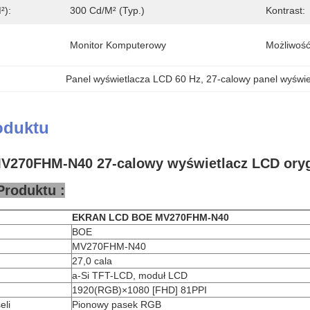
²):
300 Cd/m² (typ.)
Kontrast:
Monitor Komputerowy
Możliwość
Panel wyświetlacza LCD 60 Hz
, 
27-calowy panel wyświ
oduktu
V270FHM-N40 27-calowy wyświetlacz LCD oryg
Produktu :
EKRAN LCD BOE MV270FHM-N40
BOE
MV270FHM-N40
27,0 cala
a-Si TFT-LCD, moduł LCD
1920(RGB)×1080 [FHD] 81PPI
eli
Pionowy pasek RGB