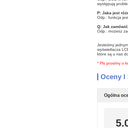
występują proble
P: Jaka jest r
Odp.: funkcja jes
Q:
Jak zamówić,
Odp.: możesz zao
Jesteśmy jednym
wyświetlacza LCD
które są u nas d
* Pls prosimy o 
Oceny I
Ogólna oc
5.