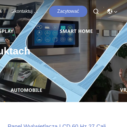
a
Skontaktuj Się Z Nami
Zacytować
uktach
Panel Wyświetlacza LCD 60 Hz 27 Cali