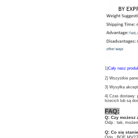
1)
Cały nasz produ
2) Wszystkie pane
3) Wysyłka akce
4) Czas dostawy: 
trzecich lub są do
FAQ:
Q:
Czy możesz 
Odp.: tak, możemy
Q:
Co się stanie,
Odp.: BOE MV270F