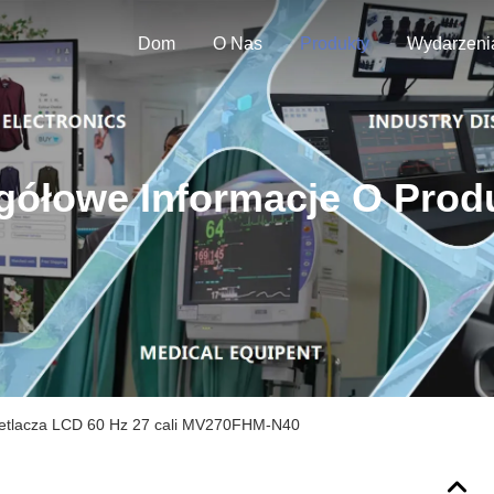
Dom
O Nas
Produkty
Wydarzeni
gółowe Informacje O Prod
etlacza LCD 60 Hz 27 cali MV270FHM-N40