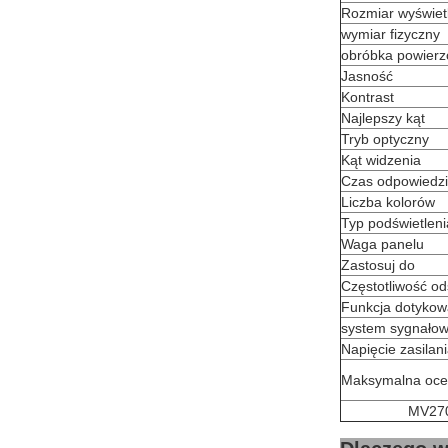
Rozmiar wyświet
wymiar fizyczny
obróbka powier
Jasność
Kontrast
Najlepszy kąt
Tryb optyczny
Kąt widzenia
Czas odpowiedzi
Liczba kolorów
Typ podświetleni
Waga panelu
Zastosuj do
Częstotliwość o
Funkcja dotykow
system sygnało
Napięcie zasilan
Maksymalna oc
MV270