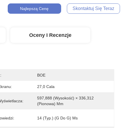
Skontaktuj Się Teraz
Najlepszą Cenę
Oceny I Recenzje
:
BOE
kranu:
27,0 Cala
597,888 (wysokość) × 336,312 
yświetlacza:
(pionowa) Mm
owiedzi:
14 (Typ.) (G Do G) Ms