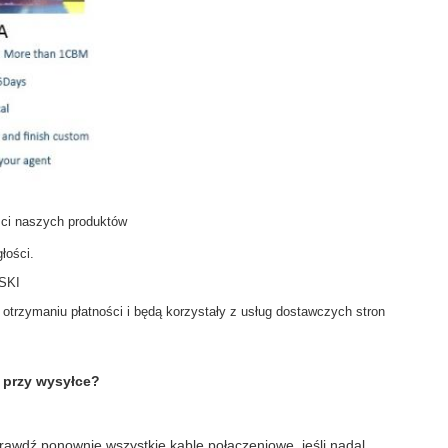
ci naszych produktów
łości.
SKI
otrzymaniu płatności i będą korzystały z usług dostawczych stron
przy wysyłce?
rawdź ponownie wszystkie kable połączeniowe, jeśli nadal