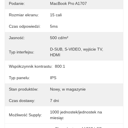
Podanie:
MacBook Pro A1707
Rozmiar ekranu:
15 cali
Czas odpowiedzi:
5ms
Jasność:
500 cd/m²
D-SUB, S-VIDEO, wyjście TV, 
Typ interfejsu:
HDMI
Współczynnik kontrastu:
800:1
Typ panelu:
IPS
Stan produktów:
Nowy, w magazynie
Czas dostawy:
7 dni
1000 jednostek/jednostek na 
Możliwość Supply:
miesiąc