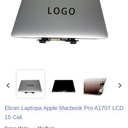
Ekran Laptopa Apple Macbook Pro A1707 LCD
15 Cali