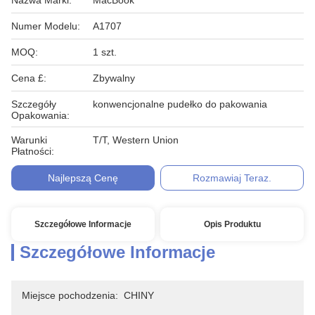
Nazwa Marki:
MacBook
Numer Modelu:
A1707
MOQ:
1 szt.
Cena £:
Zbywalny
Szczegóły
konwencjonalne pudełko do pakowania
Opakowania:
Warunki
T/T, Western Union
Płatności:
Najlepszą Cenę
Rozmawiaj Teraz.
Szczegółowe Informacje
Opis Produktu
Szczegółowe Informacje
Miejsce pochodzenia:
CHINY