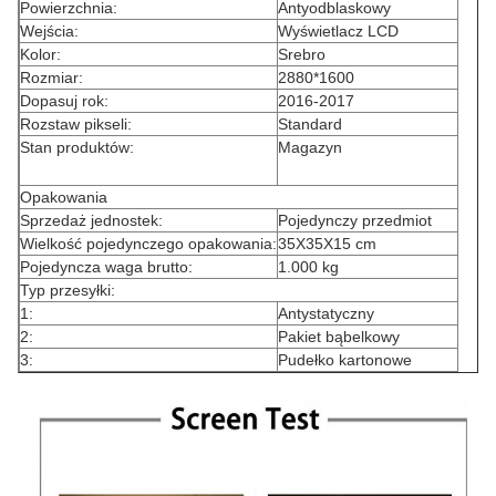
Powierzchnia:
Antyodblaskowy
Wejścia:
Wyświetlacz LCD
Kolor:
Srebro
Rozmiar:
2880*1600
Dopasuj rok:
2016-2017
Rozstaw pikseli:
Standard
Stan produktów:
Magazyn
Opakowania
Sprzedaż jednostek:
Pojedynczy przedmiot
Wielkość pojedynczego opakowania:
35X35X15 cm
Pojedyncza waga brutto:
1.000 kg
Typ przesyłki:
1:
Antystatyczny
2:
Pakiet bąbelkowy
3:
Pudełko kartonowe