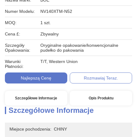
Nazwa Marki:
BOE
Numer Modelu:
NV140XTM-N52
MOQ:
1 szt.
Cena £:
Zbywalny
Szczegóły
Oryginalne opakowanie/konwencjonalne
Opakowania:
pudełko do pakowania
Warunki
T/T, Western Union
Płatności:
Najlepszą Cenę
Rozmawiaj Teraz.
Szczegółowe Informacje
Opis Produktu
Szczegółowe Informacje
Miejsce pochodzenia:
CHINY