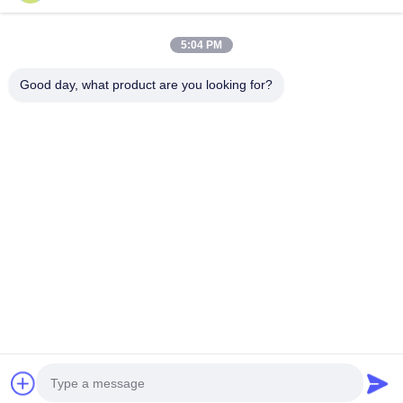
Szybki kontakt
5:04 PM
Adres
Good day, what product are you looking for?
Budynek A, budynek VERSINO, Nowy Dzielnica Longhua,
Shenzhen
Teren
0086-18575563918
Wiadomość elektroniczna
info@yongs-hk.com
Polityka prywatności
|
Sitemap
| Chiny Dobra jakość Panel
wyświetlacza LCD Sprzedawca. 2021-2026 Shenzhen
Yongsheng Innovation Technology Co., Ltd Wszystkie prawa
zastrzeżone.