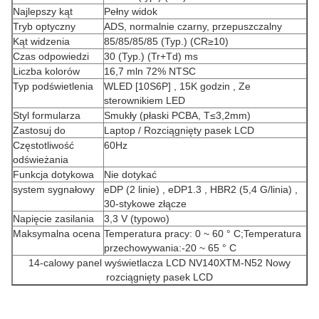
Najlepszy kąt
Pełny widok
Tryb optyczny
ADS, normalnie czarny, przepuszczalny
Kąt widzenia
85/85/85/85 (Typ.) (CR≥10)
Czas odpowiedzi
30 (Typ.) (Tr+Td) ms
Liczba kolorów
16,7 mln 72% NTSC
Typ podświetlenia
WLED [10S6P] , 15K godzin , Ze
sterownikiem LED
Styl formularza
Smukły (płaski PCBA, T≤3,2mm)
Zastosuj do
Laptop / Rozciągnięty pasek LCD
Częstotliwość
60Hz
odświeżania
Funkcja dotykowa
Nie dotykać
system sygnałowy
eDP (2 linie) , eDP1.3 , HBR2 (5,4 G/linia) ,
30-stykowe złącze
Napięcie zasilania
3,3 V (typowo)
Maksymalna ocena
Temperatura pracy: 0 ~ 60 ° C;Temperatura
przechowywania:-20 ~ 65 ° C
14-calowy panel wyświetlacza LCD NV140XTM-N52 Nowy
rozciągnięty pasek LCD