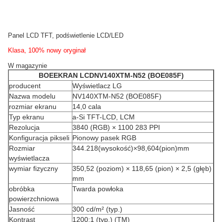
Panel LCD TFT, podświetlenie LCD/LED
Klasa, 100% nowy oryginał
W magazynie
BOE
EKRAN LCD
NV140XTM-N52 (BOE085F)
producent
Wyświetlacz LG
Nazwa modelu
NV140XTM-N52 (BOE085F)
rozmiar ekranu
14,0 cala
Typ ekranu
a-Si TFT-LCD, LCM
Rezolucja
3840 (RGB) × 1100 283 PPI
Konfiguracja pikseli
Pionowy pasek RGB
Rozmiar
344.218(wysokość)×98,604(pion)mm
wyświetlacza
wymiar fizyczny
350,52 (poziom) × 118,65 (pion) × 2,5 (głęb)
mm
obróbka
Twarda powłoka
powierzchniowa
Jasność
300 cd/m² (typ.)
Kontrast
1200:1 (typ.) (TM)