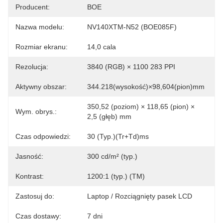
Producent:
BOE
Nazwa modelu:
NV140XTM-N52 (BOE085F)
Rozmiar ekranu:
14,0 cala
Rezolucja:
3840 (RGB) × 1100 283 PPI
Aktywny obszar:
344.218(wysokość)×98,604(pion)mm
350,52 (poziom) × 118,65 (pion) × 
Wym. obrys.:
2,5 (głęb) mm
Czas odpowiedzi:
30 (Typ.)(Tr+Td)ms
Jasność:
300 cd/m² (typ.)
Kontrast:
1200:1 (typ.) (TM)
Zastosuj do:
Laptop / Rozciągnięty pasek LCD
Czas dostawy:
7 dni