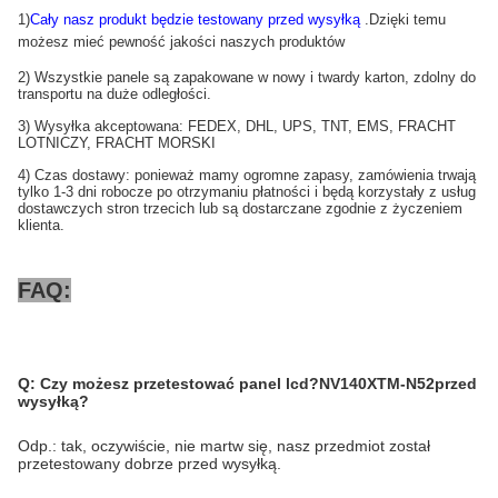
1)
Cały nasz produkt będzie testowany przed wysyłką
.Dzięki temu
możesz mieć pewność jakości naszych produktów
2) Wszystkie panele są zapakowane w nowy i twardy karton, zdolny do
transportu na duże odległości.
3) Wysyłka akceptowana: FEDEX, DHL, UPS, TNT, EMS, FRACHT
LOTNICZY, FRACHT MORSKI
4) Czas dostawy: ponieważ mamy ogromne zapasy, zamówienia trwają
tylko 1-3 dni robocze po otrzymaniu płatności i będą korzystały z usług
dostawczych stron trzecich lub są dostarczane zgodnie z życzeniem
klienta.
FAQ:
Q:
Czy możesz przetestować panel lcd?
NV140XTM-N52
przed
wysyłką
?
Odp.: tak, oczywiście, nie martw się, nasz przedmiot został
przetestowany dobrze przed wysyłką.