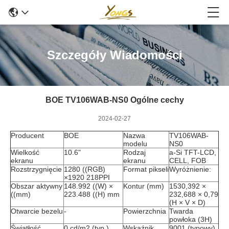
Szczegóły Wiadomości
BOE TV106WAB-NS0 Ogólne cechy
2024-02-27
Producent
BOE
Nazwa
TV106WAB-
modelu
NS0
Wielkość
10.6"
Rodzaj
a-Si TFT-LCD,
ekranu
ekranu
CELL, FOB
Rozstrzygnięcie
1280 ((RGB)
Format pikseli
Wyróżnienie:
×1920 218PPI
Obszar aktywny
148.992 ((W) ×
Kontur (mm)
1530,392 ×
((mm)
223.488 ((H) mm
232,688 × 0,79
(H × V × D)
Otwarcie bezelu
-
Powierzchnia
Twarda
powłoka (3H)
Światłość
0 cd/m2 (typ.)
Wskaźnik
9001 (typowy)