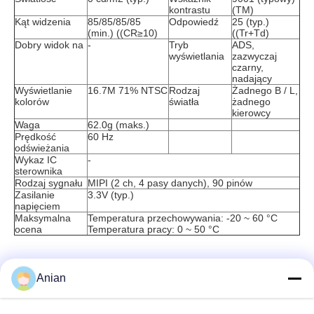
kontrastu
(TM)
Kąt widzenia
85/85/85/85
Odpowiedź
25 (typ.)
(min.) ((CR≥10)
((Tr+Td)
Dobry widok na
-
Tryb
ADS,
wyświetlania
zazwyczaj
czarny,
nadający
Wyświetlanie
16.7M 71% NTSC
Rodzaj
Żadnego B / L,
kolorów
światła
żadnego
kierowcy
Waga
62.0g (maks.)
Prędkość
60 Hz
odświeżania
Wykaz IC
-
sterownika
Rodzaj sygnału
MIPI (2 ch, 4 pasy danych), 90 pinów
Zasilanie
3.3V (typ.)
napięciem
Maksymalna
Temperatura przechowywania: -20 ~ 60 °C
ocena
Temperatura pracy: 0 ~ 50 °C
Anian
Szybki kontakt